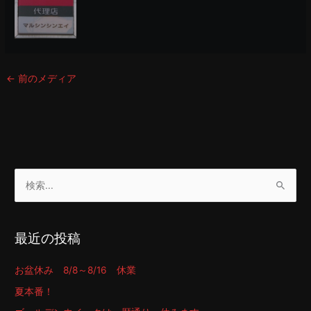
←
前のメディア
検
索
対
最近の投稿
象
:
お盆休み 8/8～8/16 休業
夏本番！