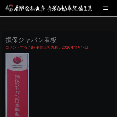
内
メ
容
を
イ
ス
キ
ン
ッ
プ
メ
損保ジャパン看板
コメントする
/ By
有限会社丸真
/
2020年11月17日
ニ
ュ
ー