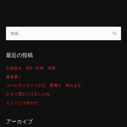
検
索
対
最近の投稿
象
:
お盆休み 8/8～8/16 休業
夏本番！
ゴールデンウイークは 暦通り 休みます。
かなり雪がとけましたね
ちょーじり合わせ
アーカイブ