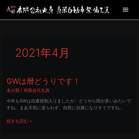
内
メ
容
を
イ
ス
キ
ン
ッ
プ
メ
2021年4月
ニ
ュ
GWは暦どうりです！
GW
ー
は
未分類
/
有限会社丸真
暦
ど
今年もGWは自粛規制入りましたが、どうやら雨が多いみたいで
う
すね。まあ天気に逆らわず、自然に自粛になりそうですね。
り
で
続きを読む »
す！