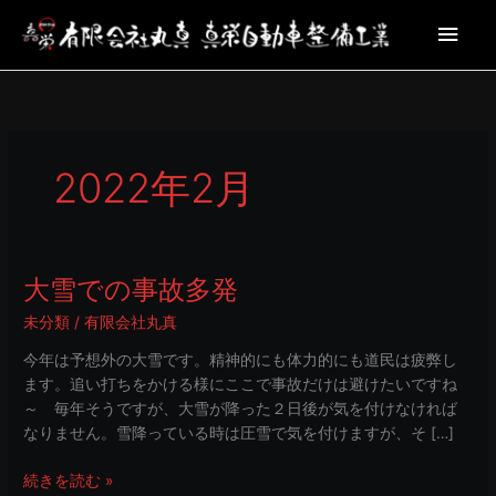
内
メ
容
を
イ
ス
キ
ン
ッ
プ
メ
2022年2月
ニ
ュ
大雪での事故多発
大
ー
雪
未分類
/
有限会社丸真
で
の
今年は予想外の大雪です。精神的にも体力的にも道民は疲弊し
事
ます。追い打ちをかける様にここで事故だけは避けたいですね
故
～ 毎年そうですが、大雪が降った２日後が気を付けなければ
多
なりません。雪降っている時は圧雪で気を付けますが、そ […]
発
続きを読む »