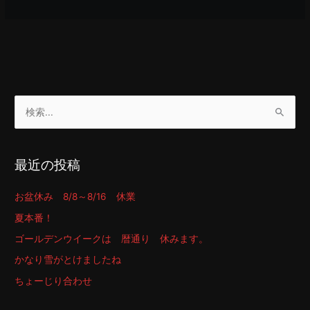
検
索
対
最近の投稿
象
:
お盆休み 8/8～8/16 休業
夏本番！
ゴールデンウイークは 暦通り 休みます。
かなり雪がとけましたね
ちょーじり合わせ